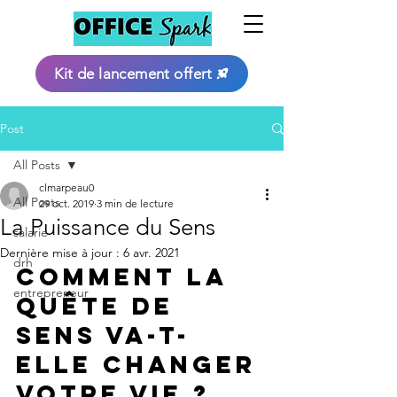
Kit de lancement offert
Post
All Posts
clmarpeau0
All Posts
29 oct. 2019
3 min de lecture
La Puissance du Sens
salarie
Dernière mise à jour :
6 avr. 2021
drh
Comment la 
entrepreneur
quête de 
sens va-t-
elle changer 
votre vie ?  