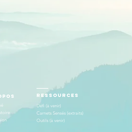
Ressources
opos
mé
Défi (à venir)
stoire
Carnets Sensés (extraits)
sion
Outils (à venir)