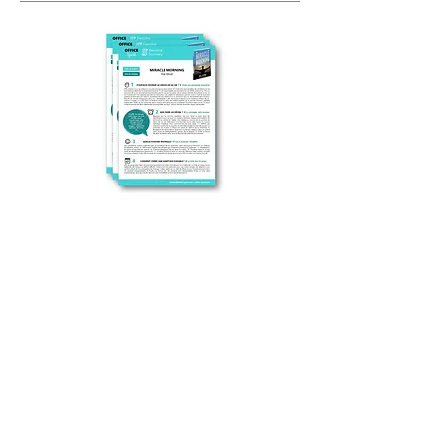
Read
y
Summary
™
📚
, qu'est-ce
que c'est ?
Read = Lire | Ready = Prêt(e) |
Summary = Résumé.
Un Ready Summary, c'est le résumé d'un
livre best-seller de non-fiction :
business, développement personnel,
essais, etc.